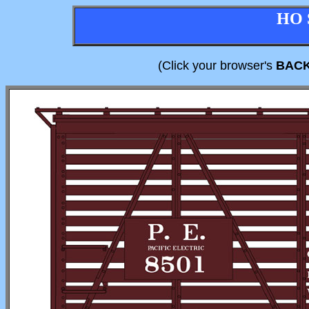
HO 
(Click your browser's
BAC